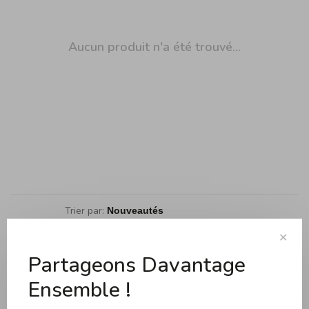
Aucun produit n'a été trouvé...
Trier par:
Affiche 1 - 0 de 0
✕
Partageons Davantage
Ensemble !
Cuisson