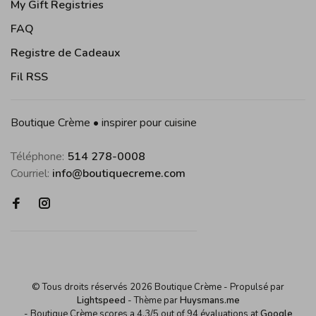
My Gift Registries
FAQ
Registre de Cadeaux
Fil RSS
Boutique Crème • inspirer pour cuisine
Téléphone:
514 278-0008
Courriel:
info@boutiquecreme.com
© Tous droits réservés 2026 Boutique Crème
- Propulsé par
Lightspeed
- Thème par
Huysmans.me
-
Boutique Crème
scores a
4,3
/
5
out of
94
évaluations at
Google