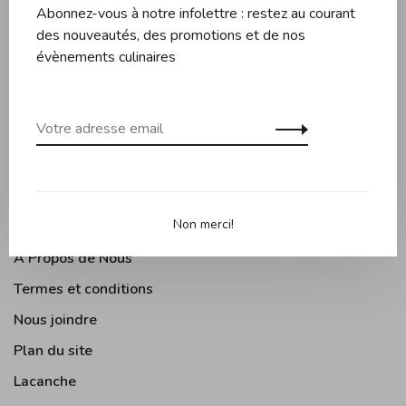
Abonnez-vous à notre infolettre : restez au courant
Couteaux et planches
des nouveautés, des promotions et de nos
Pâtisserie
évènements culinaires
Appareils de cuisine
Accessoires de cuisine
Moments Gourmands
Arts de la table
Cuisine Extérieure
Non merci!
À Propos de Nous
Termes et conditions
Nous joindre
Plan du site
Lacanche