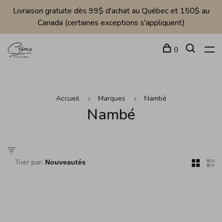
Livraison gratuite dès 99$ d'achat au Québec et 150$ au
Canada (certaines exceptions s'appliquent)
0
Accueil
Marques
Nambé
Nambé
Trier par: