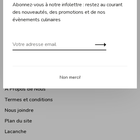
Abonnez-vous à notre infolettre : restez au courant
Couteaux et planches
des nouveautés, des promotions et de nos
Pâtisserie
évènements culinaires
Appareils de cuisine
Accessoires de cuisine
Moments Gourmands
Arts de la table
Cuisine Extérieure
Non merci!
À Propos de Nous
Termes et conditions
Nous joindre
Plan du site
Lacanche