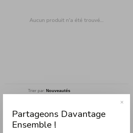
Aucun produit n'a été trouvé...
Trier par:
Affiche 1 - 0 de 0
✕
Partageons Davantage
Ensemble !
Cuisson