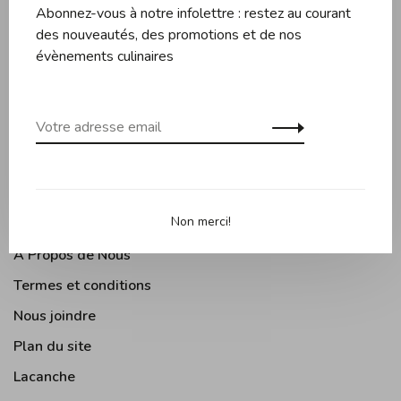
Abonnez-vous à notre infolettre : restez au courant
Couteaux et planches
des nouveautés, des promotions et de nos
Pâtisserie
évènements culinaires
Appareils de cuisine
Accessoires de cuisine
Moments Gourmands
Arts de la table
Cuisine Extérieure
Non merci!
À Propos de Nous
Termes et conditions
Nous joindre
Plan du site
Lacanche