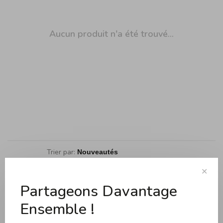
Aucun produit n'a été trouvé...
Trier par:
Affiche 1 - 0 de 0
✕
Partageons Davantage
Ensemble !
Cuisson