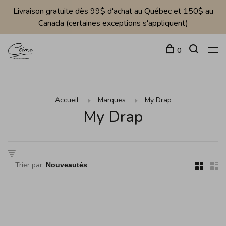
Livraison gratuite dès 99$ d'achat au Québec et 150$ au
Canada (certaines exceptions s'appliquent)
0
Accueil
Marques
My Drap
My Drap
Trier par: