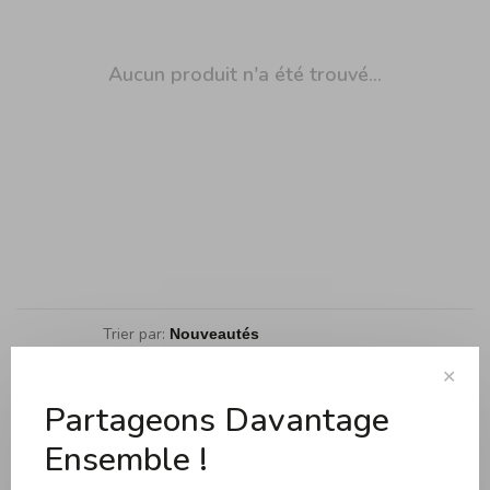
Aucun produit n'a été trouvé...
Trier par:
Affiche 1 - 0 de 0
✕
Partageons Davantage
Ensemble !
Cuisson