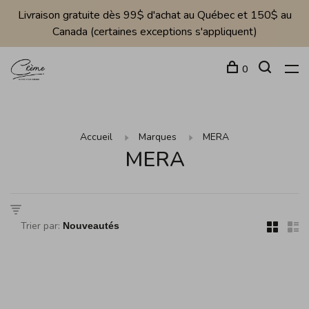
Livraison gratuite dès 99$ d'achat au Québec et 150$ au
Canada (certaines exceptions s'appliquent)
0
Accueil
Marques
MERA
MERA
Trier par: