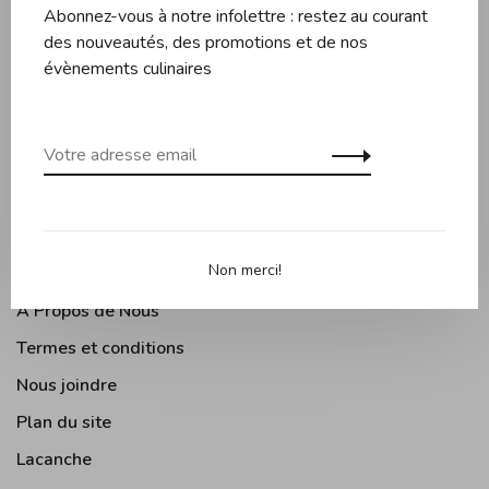
Abonnez-vous à notre infolettre : restez au courant
Couteaux et planches
des nouveautés, des promotions et de nos
Pâtisserie
évènements culinaires
Appareils de cuisine
Accessoires de cuisine
Moments Gourmands
Arts de la table
Cuisine Extérieure
Non merci!
À Propos de Nous
Termes et conditions
Nous joindre
Plan du site
Lacanche