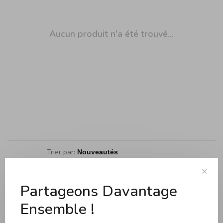
Aucun produit n'a été trouvé...
Trier par:
Affiche 1 - 0 de 0
✕
Partageons Davantage
Ensemble !
Cuisson