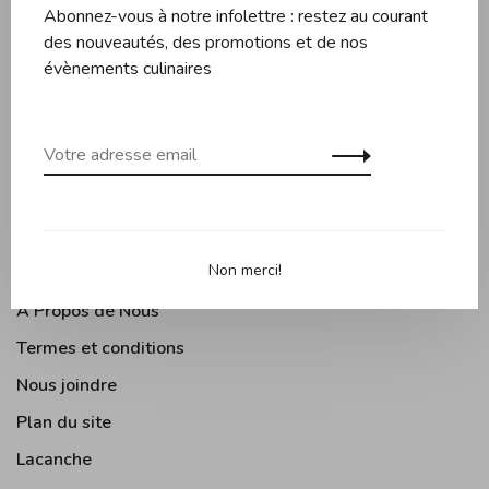
Abonnez-vous à notre infolettre : restez au courant
Couteaux et planches
des nouveautés, des promotions et de nos
Pâtisserie
évènements culinaires
Appareils de cuisine
Accessoires de cuisine
Moments Gourmands
Arts de la table
Cuisine Extérieure
Non merci!
À Propos de Nous
Termes et conditions
Nous joindre
Plan du site
Lacanche