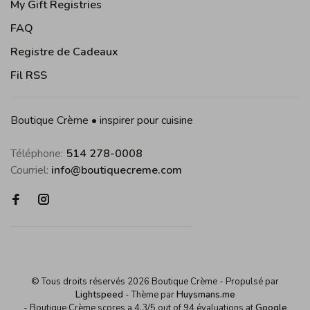
My Gift Registries
FAQ
Registre de Cadeaux
Fil RSS
Boutique Crème • inspirer pour cuisine
Téléphone:
514 278-0008
Courriel:
info@boutiquecreme.com
© Tous droits réservés 2026 Boutique Crème
- Propulsé par
Lightspeed
- Thème par
Huysmans.me
-
Boutique Crème
scores a
4,3
/
5
out of
94
évaluations at
Google