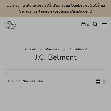
Livraison gratuite dès 99$ d'achat au Québec et 150$ au
Canada (certaines exceptions s'appliquent)
0
Accueil
Marques
J.C. Belmont
J.C. Belmont
Trier par: