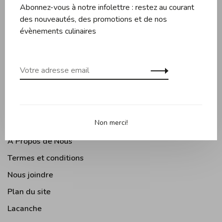
Abonnez-vous à notre infolettre : restez au courant
Couteaux et planches
des nouveautés, des promotions et de nos
Pâtisserie
évènements culinaires
Appareils de cuisine
Accessoires de cuisine
Moments Gourmands
Arts de la table
Cuisine Extérieure
Non merci!
À Propos de Nous
Termes et conditions
Nous joindre
Plan du site
Lacanche