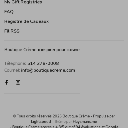
My Gift Registries
FAQ
Registre de Cadeaux
Fil RSS
Boutique Crème • inspirer pour cuisine
Téléphone:
514 278-0008
Courriel:
info@boutiquecreme.com
© Tous droits réservés 2026 Boutique Crème
- Propulsé par
Lightspeed
- Thème par
Huysmans.me
-
Boutique Crème
scores a
4,3
/
5
out of
94
évaluations at
Google