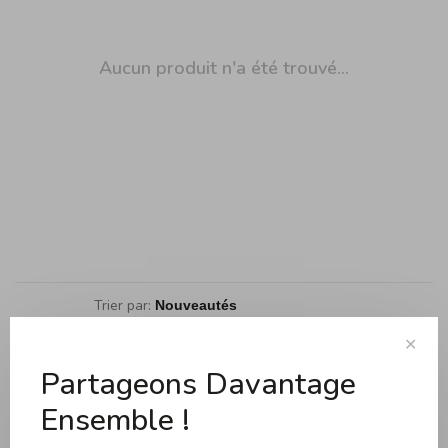
Aucun produit n'a été trouvé...
Trier par:
Affiche 1 - 0 de 0
✕
Partageons Davantage
Ensemble !
Cuisson