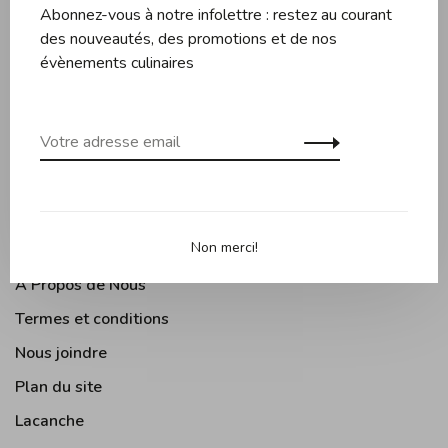
Abonnez-vous à notre infolettre : restez au courant
Couteaux et planches
des nouveautés, des promotions et de nos
Pâtisserie
évènements culinaires
Appareils de cuisine
Accessoires de cuisine
Moments Gourmands
Arts de la table
Cuisine Extérieure
Non merci!
À Propos de Nous
Termes et conditions
Nous joindre
Plan du site
Lacanche