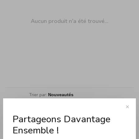
Aucun produit n'a été trouvé...
Trier par:
Affiche 1 - 0 de 0
✕
Partageons Davantage
Ensemble !
Cuisson