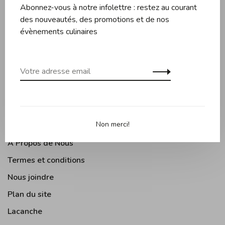
Abonnez-vous à notre infolettre : restez au courant
Couteaux et planches
des nouveautés, des promotions et de nos
Pâtisserie
évènements culinaires
Appareils de cuisine
Accessoires de cuisine
Moments Gourmands
Arts de la table
Cuisine Extérieure
Non merci!
À Propos de Nous
Termes et conditions
Nous joindre
Plan du site
Lacanche