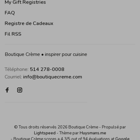
My Gift Registries
FAQ
Registre de Cadeaux
Fil RSS
Boutique Crème • inspirer pour cuisine
Téléphone:
514 278-0008
Courriel:
info@boutiquecreme.com
© Tous droits réservés 2026 Boutique Crème
- Propulsé par
Lightspeed
- Thème par
Huysmans.me
-
Boutique Crème
scores a
4,3
/
5
out of
94
évaluations at
Google