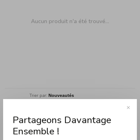
Aucun produit n'a été trouvé...
Trier par:
Affiche 1 - 0 de 0
✕
Partageons Davantage
Ensemble !
Cuisson