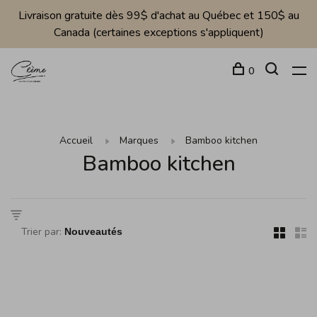
Livraison gratuite dès 99$ d'achat au Québec et 150$ au
Canada (certaines exceptions s'appliquent)
0
Accueil
Marques
Bamboo kitchen
Bamboo kitchen
Trier par: