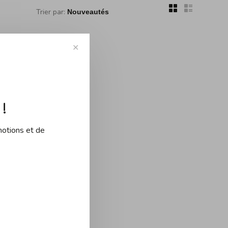
Trier par:
✕
!
ouvé...
motions et de