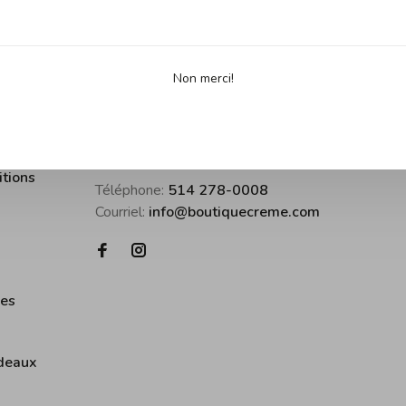
Non merci!
us
Boutique Crème • inspirer pour cuisine
itions
Téléphone:
514 278-0008
Courriel:
info@boutiquecreme.com
ies
deaux