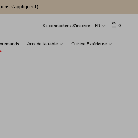
ions s'appliquent)
Se connecter / S'inscrire
FR
0
ourmands
Arts de la table
Cuisine Extérieure
s