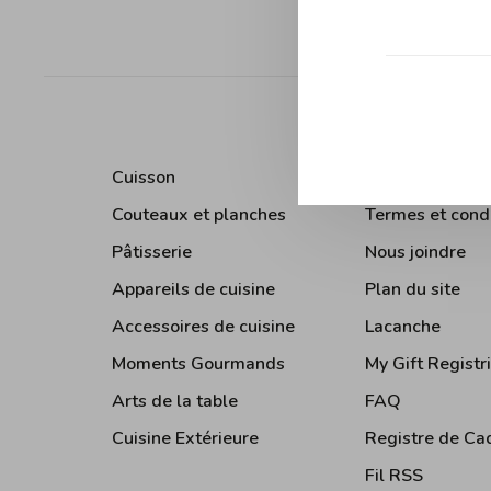
Trier par:
Cuisson
À Propos de No
Couteaux et planches
Termes et cond
Pâtisserie
Nous joindre
Appareils de cuisine
Plan du site
Accessoires de cuisine
Lacanche
Moments Gourmands
My Gift Registr
Arts de la table
FAQ
Cuisine Extérieure
Registre de Ca
Fil RSS