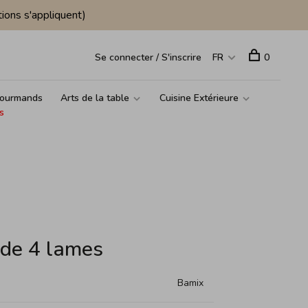
ions s'appliquent)
Se connecter / S'inscrire
FR
0
ourmands
Arts de la table
Cuisine Extérieure
s
de 4 lames
Bamix