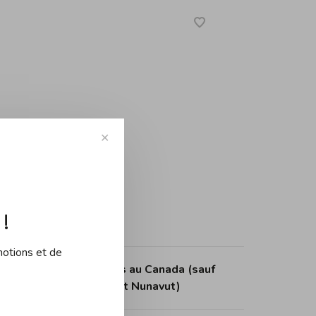
✕
!
motions et de
tuite dès 150$ d'achats au Canada (sauf
itoires du Nord-Ouest et Nunavut)