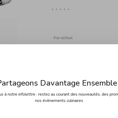
•
•
•
•
•
Par défaut
En rupture de stock
Partageons Davantage Ensemble 
 à notre infolettre : restez au courant des nouveautés, des pro
nos évènements culinaires
 gratuite dès 99$ d'achats au
Expédition gra
uf Îles de la Madeleine)
Yukon, Terr