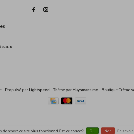
ies
deaux
me
- Propulsé par
Lightspeed
- Thème par
Huysmans.me
-
Boutique Crème
s
in de rendre ce site plus fonctionnel Est-ce correct?
Oui
Non
En savoir 