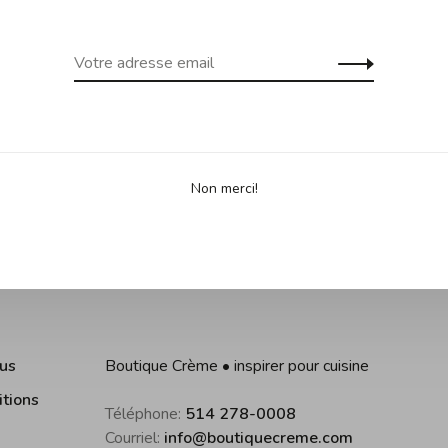
Partage
•
•
es selon 0 avis
Non merci!
us
Boutique Crème • inspirer pour cuisine
itions
Téléphone:
514 278-0008
Courriel:
info@boutiquecreme.com