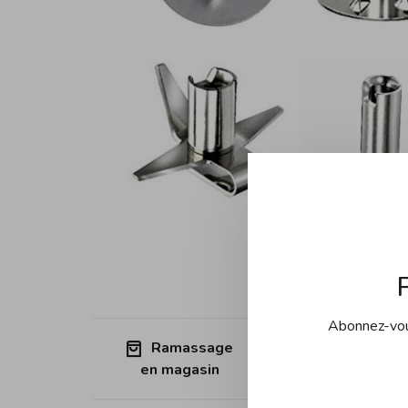
Abonnez-vous
Ramassage
Expédition
en magasin
Québec (sa