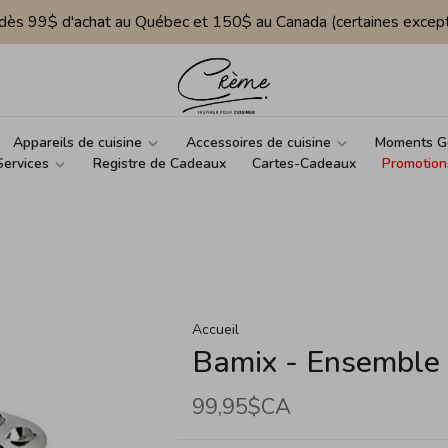
e dès 99$ d'achat au Québec et 150$ au Canada (certaines except
Appareils de cuisine
Accessoires de cuisine
Moments G
Services
Registre de Cadeaux
Cartes-Cadeaux
Promotion
Accueil
Bamix - Ensemble 
99,95$CA