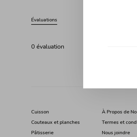
Évaluations
0 évaluation
•
•
•
0 étoil
Cuisson
À Propos de No
Couteaux et planches
Termes et cond
Pâtisserie
Nous joindre