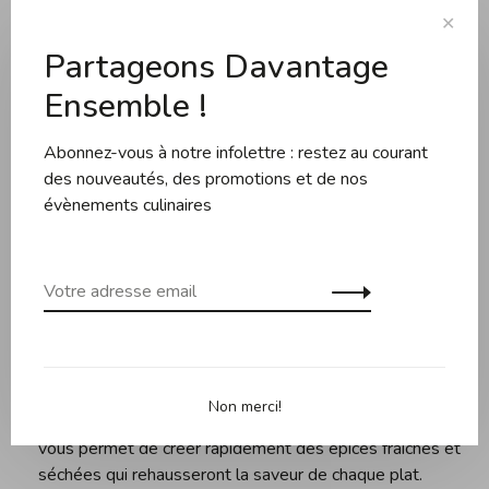
✕
Partager ce produit:
Facebook
Twitter
Pinterest
Courriel
Partageons Davantage
Ensemble !
Description
Évaluations
Abonnez-vous à notre infolettre : restez au courant
des nouveautés, des promotions et de nos
évènements culinaires
Le PowderDisc transforme votre processeur bamix en
une puissante machine à poudre d'épices sèches. Les
épices comme le poivre, le piment, la muscade ou les
bâtons de cannelle sont toutes parfaitement
transformées en une fine poudre.
Spécialement conçu pour permettre aux épices de
circuler librement dans votre processeur afin qu'elles
Non merci!
puissent être pulvérisées uniformément, le PowderDisc
vous permet de créer rapidement des épices fraîches et
séchées qui rehausseront la saveur de chaque plat.