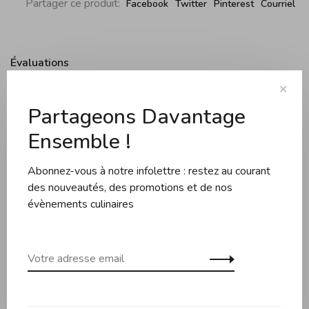
Partager ce produit:
Facebook
Twitter
Pinterest
Courriel
Évaluations
✕
Partageons Davantage
0 évaluation
Ensemble !
•
•
•
•
•
0 étoiles selon 0 avis
Abonnez-vous à notre infolettre : restez au courant
Ajouter un avis
des nouveautés, des promotions et de nos
évènements culinaires