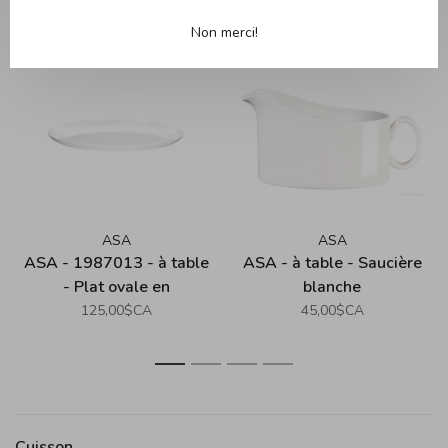
Produits connexes
Back to home
Non merci!
ASA
ASA
ASA - 1987013 - à table
ASA - à table - Saucière
- Plat ovale en
blanche
porcelaine 41x32cm
125,00$CA
45,00$CA
1
2
3
4
Cuisson