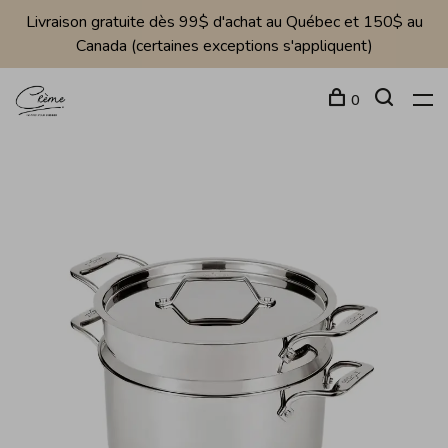
Livraison gratuite dès 99$ d'achat au Québec et 150$ au
Canada (certaines exceptions s'appliquent)
0