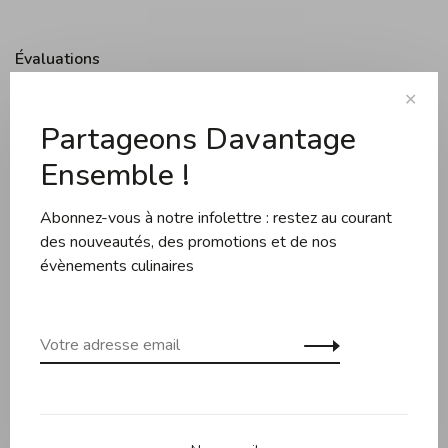
Évaluations
✕
Partageons Davantage
0 évaluation
Ensemble !
•
•
•
•
•
0 étoiles selon 0 avis
Abonnez-vous à notre infolettre : restez au courant
Ajouter un avis
des nouveautés, des promotions et de nos
évènements culinaires
Produits connexes
Back to home