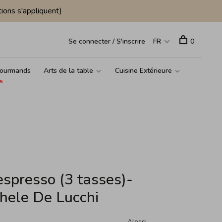
ions s'appliquent)
Se connecter / S'inscrire
FR
0
ourmands
Arts de la table
Cuisine Extérieure
s
espresso (3 tasses)-
chele De Lucchi
Alessi