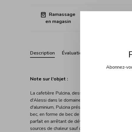
Ramassage
Expédition
en magasin
Québec (sa
Description
Évaluations
Abonnez-vous
Note sur l'objet :
La cafetière Pulcina, dessinée par Michele de Lucch
d'Alessi dans le domaine de la conception à la tec
d'aluminium, Pulcina présente une petite innovati
bec, en forme de bec de canard (d'où le nom "Pulc
parfait en arrêtant de déverser au bon moment le 
sources de chaleur sauf celles à induction.