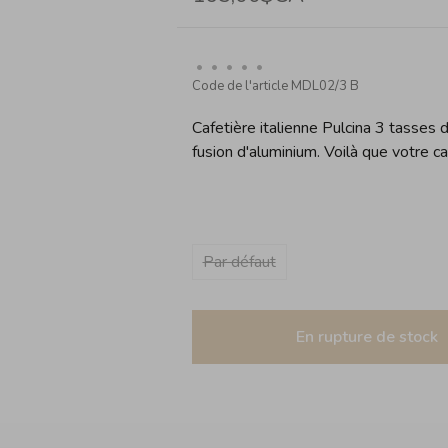
•
•
•
•
•
Code de l'article
MDL02/3 B
Cafetière italienne Pulcina 3 tasses 
fusion d'aluminium. Voilà que votre ca
Par défaut
En rupture de stock