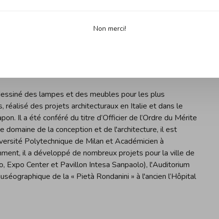
Non merci!
a dessiné des lampes et des meubles pour les plus
 réalisé des projets architecturaux en Italie et dans le
n. Il a été conféré du titre d’Officier de l’Ordre du Mérite
 domaine de la conception et de l'architecture, il est
niversité Polytechnique de Milan et Académicien à
ent, il a développé de nombreux projets pour la ville de
o, Expo Center et Pavillon Intesa Sanpaolo), l'Auditorium
éographique de la « Pietà Rondanini » à l'ancien l’Hôpital