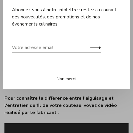
Abonnez-vous à notre infolettre : restez au courant
2. Insérer entièrement la lame du couteau dans la fente en
des nouveautés, des promotions et de nos
respectant un angle 90° avec l'aiguise-couteaux. Appliquer
évènements culinaires
sur la lame une pression modérée vers le bas tout en tirant
le couteau vers soi à travers la fente qui convient.
3. Répéter cette action en tirant toujours la lame de son
talon jusqu'à la pointe (jamais dans le sens contraire).
Note :
La première étape en carbure de tungstène
(grossier) aiguise le fil émoussé. La seconde étape en
Non merci!
céramique (fin) crée un fil poli, aussi tranchant qu'un rasoir.
Pour connaître la différence entre l'aiguisage et
l'entretien du fil de votre couteau, voyez ce vidéo
réalisé par le fabricant :