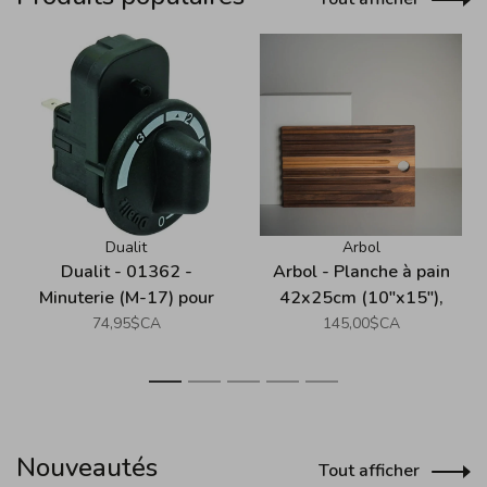
Dualit
Arbol
Dualit - 01362 -
Arbol - Planche à pain
Minuterie (M-17) pour
42x25cm (10"x15"),
grille-pains
noyer
74,95$CA
145,00$CA
(remplacement)
1
2
3
4
5
Nouveautés
Tout afficher