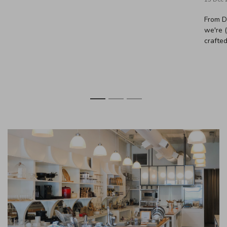
From D
we're 
crafted
1
2
3