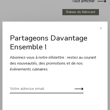
Tout afficher
Rabais du fabricant
✕
Partageons Davantage
Ensemble !
Opinel
Staub
Abonnez-vous à notre infolettre : restez au courant
Opinel - Set d'Ustensile
Staub - Plaque de
des nouveautés, des promotions et de nos
à Barbecue
Cuisson à Deux Brûleurs
évènements culinaires
"Plancha" (38cm x
189,95$CA
420,00$CA
289,95$CA
25cm) - Noire
1
2
3
4
5