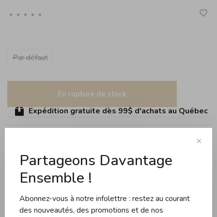
•
•
•
•
•
Par défaut
En rupture de stock
Expédition gratuite dès 99$ d'achats au Québec (sau
✕
Partager ce produit:
Partageons Davantage
Facebook
Twitter
Pinterest
Courriel
Ensemble !
Évaluations
Abonnez-vous à notre infolettre : restez au courant
des nouveautés, des promotions et de nos