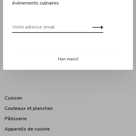
évènements culinaires
0 évaluation
•
•
•
•
•
0 étoiles selon 0 avis
Ajouter un avis
Non merci!
Cuisson
Couteaux et planches
Pâtisserie
Appareils de cuisine