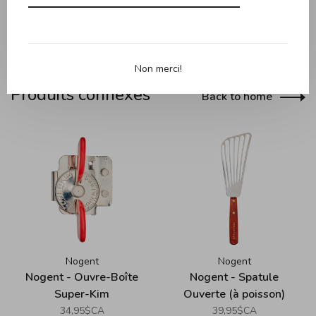
Non merci!
Produits connexes
Back to home
Nogent
Nogent
Nogent - Ouvre-Boîte
Nogent - Spatule
Super-Kim
Ouverte (à poisson)
(16cm / 6.25"), bois
34,95$CA
39,95$CA