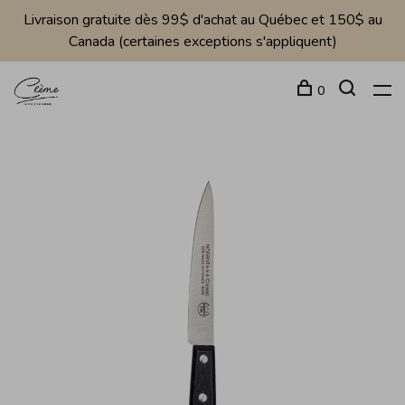
Livraison gratuite dès 99$ d'achat au Québec et 150$ au
Canada (certaines exceptions s'appliquent)
0