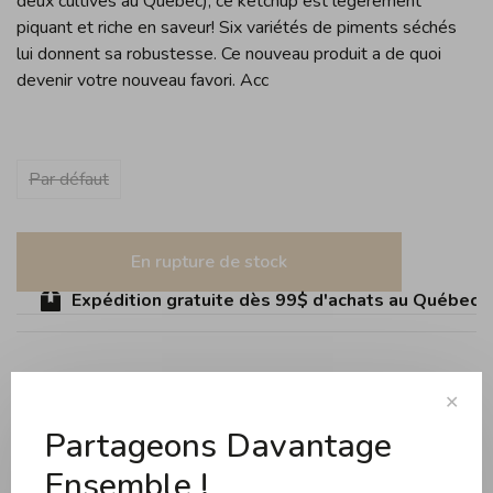
deux cultivés au Québec), ce ketchup est légèrement
piquant et riche en saveur! Six variétés de piments séchés
lui donnent sa robustesse. Ce nouveau produit a de quoi
devenir votre nouveau favori. Acc
Par défaut
En rupture de stock
Expédition gratuite dès 99$ d'achats au Québec (sa
Partager ce produit:
Facebook
Twitter
Pinterest
Courriel
✕
Partageons Davantage
Ensemble !