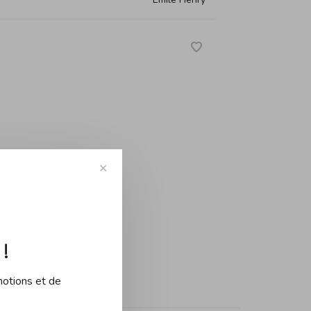
✕
!
motions et de