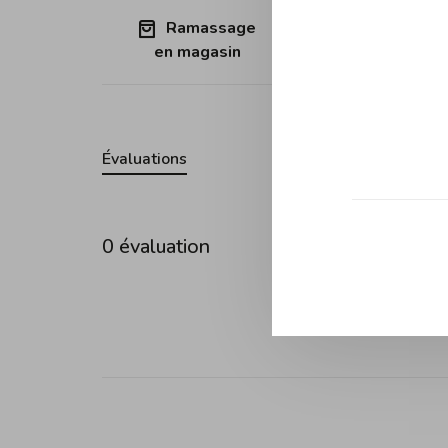
Ramassage
Expédition
en magasin
Québec (sa
Évaluations
0 évaluation
•
•
•
0 étoil