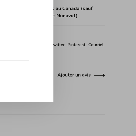
tuite dès 150$ d'achats au Canada (sauf
itoires du Nord-Ouest et Nunavut)
r ce produit:
Facebook
Twitter
Pinterest
Courriel
Ajouter un avis