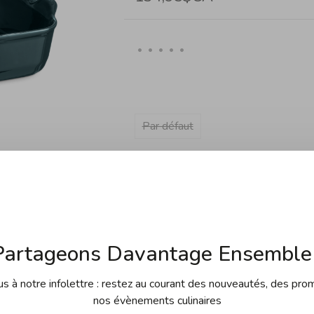
•
•
•
•
•
Par défaut
En rupture de stock
Partageons Davantage Ensemble 
 à notre infolettre : restez au courant des nouveautés, des pro
nos évènements culinaires