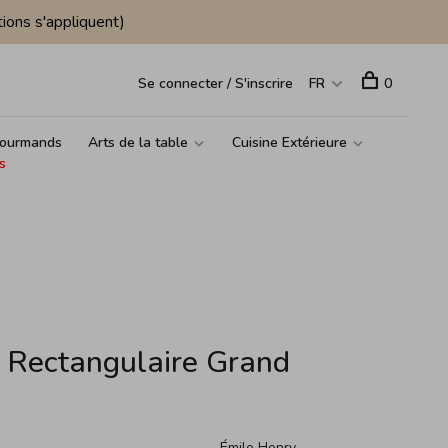
ions s'appliquent)
Se connecter / S'inscrire
FR
0
ourmands
Arts de la table
Cuisine Extérieure
s
t Rectangulaire Grand
Émile Henry