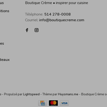
us
Boutique Crème • inspirer pour cuisine
itions
Téléphone:
514 278-0008
Courriel:
info@boutiquecreme.com
ies
deaux
me
- Propulsé par
Lightspeed
- Thème par
Huysmans.me
-
Boutique Crème
s