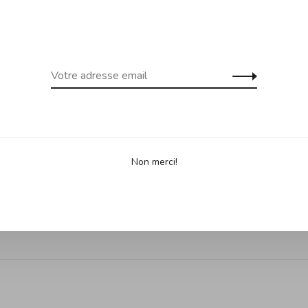
 gratuite dès 99$ d'achats au
Expédition gra
uf Îles de la Madeleine)
Yukon, Terr
Partage
Non merci!
•
•
es selon 0 avis