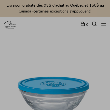
Livraison gratuite dès 99$ d'achat au Québec et 150$ au
Canada (certaines exceptions s'appliquent)
0