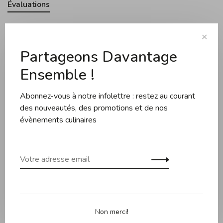
Évaluations
✕
0 évaluation
Partageons Davantage
•
•
•
•
•
0 étoiles selon 0 avis
Ensemble !
Ajouter un avis
Abonnez-vous à notre infolettre : restez au courant
des nouveautés, des promotions et de nos
évènements culinaires
Produits connexes
Back to home
Non merci!