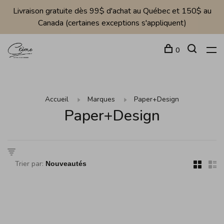
Livraison gratuite dès 99$ d'achat au Québec et 150$ au
Canada (certaines exceptions s'appliquent)
0
Accueil
Marques
Paper+Design
Paper+Design
Trier par: