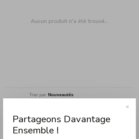
Aucun produit n'a été trouvé...
Trier par:
Affiche 1 - 0 de 0
✕
Partageons Davantage
Ensemble !
Cuisson