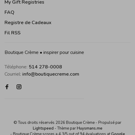
My Gift Registries
FAQ
Registre de Cadeaux
Fil RSS
Boutique Crème • inspirer pour cuisine
Téléphone:
514 278-0008
Courriel:
info@boutiquecreme.com
© Tous droits réservés 2026 Boutique Crème
- Propulsé par
Lightspeed
- Thème par
Huysmans.me
-
Boutique Crème
scores a
4,3
/
5
out of
94
évaluations at
Google