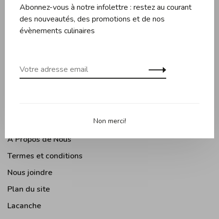
Abonnez-vous à notre infolettre : restez au courant
Couteaux et planches
des nouveautés, des promotions et de nos
Pâtisserie
évènements culinaires
Appareils de cuisine
Accessoires de cuisine
Moments Gourmands
Arts de la table
Cuisine Extérieure
Non merci!
À Propos de Nous
Termes et conditions
Nous joindre
Plan du site
Lacanche