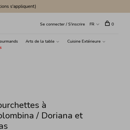
ions s'appliquent)
Se connecter / S'inscrire
FR
0
ourmands
Arts de la table
Cuisine Extérieure
s
ourchettes à
olombina / Doriana et
as