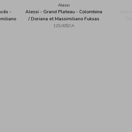
Alessi
acés -
Alessi - Grand Plateau - Colombina
Alessi
imiliano
/ Doriana et Massimiliano Fuksas
Co
M
125,00$CA