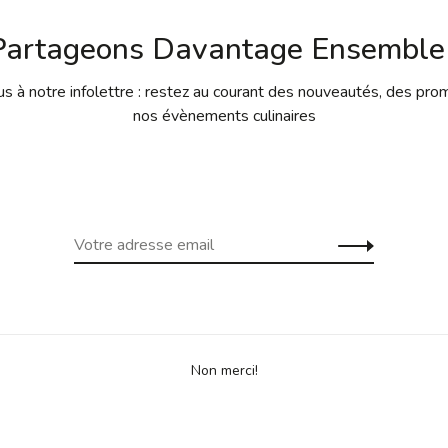
nt une texture particulière qui s’inspire des écailles
ent explicite la fonction de ces couverts.
Partageons Davantage Ensemble 
 à notre infolettre : restez au courant des nouveautés, des pro
nos évènements culinaires
ana Fuksas, est l’un des plus cabinets internationaux
es dernières 40 années, le cabinet a développé une
té de travaux, allant des interventions urbaines aux
x salles de musique, des salles de congrès aux bureaux,
ign. Avec des sièges à Rome, Paris et Shenzhen, et une
abinet est étoffé de plus de 600 projets et a réalisé des
stralie tout en recevant de nombreuses reconnaissances
Non merci!