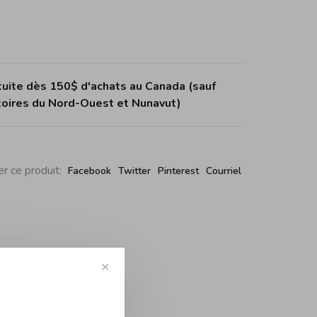
tuite dès 150$ d'achats au Canada (sauf
itoires du Nord-Ouest et Nunavut)
r ce produit:
Facebook
Twitter
Pinterest
Courriel
✕