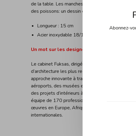
de la table.
Les manches de chaque élément présente
des poissons: un dessin évocateur qui rend clairem
Longueur : 15 cm
Abonnez-vous
Acier inoxydable 18/10
Un mot sur les designers :
Le cabinet Fuksas, dirigé par Massimiliano et Dori
d’architecture les plus reconnus dans le monde. C
approche innovante à travers une surprenante varié
aéroports, des musées et lieux pour la culture au
des projets d’intérieurs à des collections de des
équipe de 170 professionnels, le portefeuille du c
œuvres en Europe, Afrique, Amérique, Asie et Au
internationales.