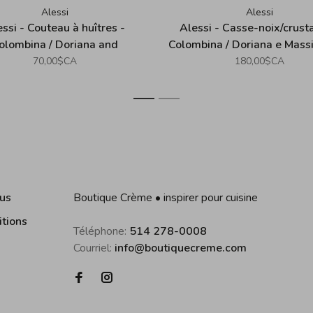
Alessi
Alessi
ssi - Couteau à huîtres -
Alessi - Casse-noix/crust
olombina / Doriana and
Colombina / Doriana e Mass
Massimiliano Fuksas
Fuksas
70,00$CA
180,00$CA
1
2
us
Boutique Crème • inspirer pour cuisine
itions
Téléphone:
514 278-0008
Courriel:
info@boutiquecreme.com