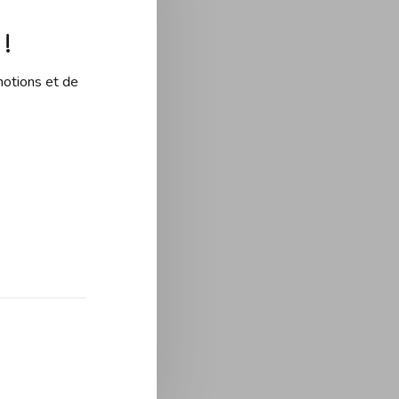
!
motions et de