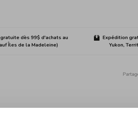
 gratuite dès 99$ d'achats au
Expédition gra
uf Îles de la Madeleine)
Yukon, Terr
Partage
 Excellent achat pour impressionner votre famille!
rprétation incisive et contemporaine des rituels classiques