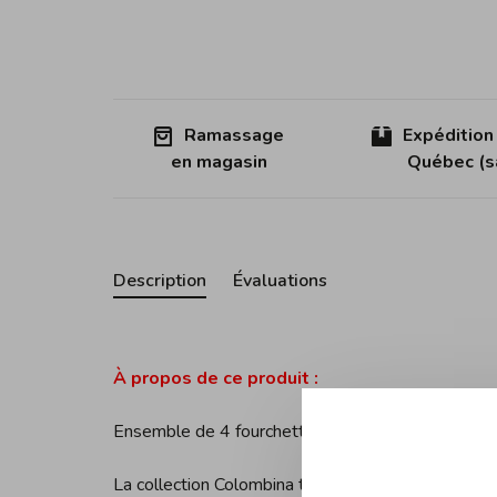
Ramassage
Expédition
en magasin
Québec (sa
Description
Évaluations
À propos de ce produit :
Ensemble de 4 fourchettes pour huîtres et moules.
La collection Colombina tente d'introduire une inte